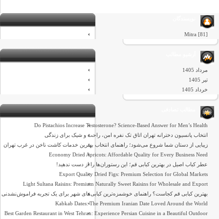
نویسندگان
Mitra [81]
آرشیو مطالب
مرداد 1405
تیر 1405
خرداد 1405
مطالب تصادفی
Do Pistachios Increase Testosterone? Science-Based Answer for Men’s Health
انتخاب پانسیون دخترانه تهران اتاق تک نفره امن، راحت و شیک برای زندگی
زیبایی از دستان شما شروع می‌شود؛ راهنمای انتخاب بهترین خدمات کاشت ناخن در غرب تهران
Economy Dried Apricots: Affordable Quality for Every Business Need
عطر کباب اصیل در بهترین کبابی قم؛ این رستوران‌ها را از دست ندهید!
Export Quality Dried Figs: Premium Selection for Global Markets
Light Sultana Raisins: Premium Naturally Sweet Raisins for Wholesale and Export
بهترین کبابی قم کجاست؟ راهنمای خوشمزه‌ترین کبابی‌های شهر برای یک تجربه فراموش‌نشدنی
Kabkab Dates: The Premium Iranian Date Loved Around the World
Best Garden Restaurant in West Tehran: Experience Persian Cuisine in a Beautiful Outdoor