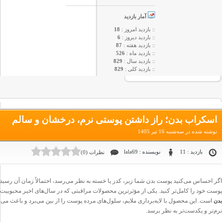
آمار بازدید
:: بازدید امروز :
18
:: باردید دیروز :
6
:: بازدید هفته :
87
:: بازدید ماه :
526
:: بازدید سال :
829
:: بازدید کلی :
829
اسکراب بدن؛ راز داشتن پوستی نرم، درخشان و سالم
نوشته شده در سه‌شنبه 16 تیر 1405
بازدید : 11
نویسنده : lala69
نظرات (0)
اگر احساس می‌کنید پوست بدن شما زبر، کدر یا خسته به نظر می‌رسد، احتمالاً زمان آن رسیده
پوست خود را کامل‌تر کنید. یکی از مؤثرترین محصولات مراقبتی که در سال‌های اخیر محبوبیت ز
است. این محصول با لایه‌برداری ملایم، سلول‌های مرده پوست را از بین می‌برد و باعث می
بدن
نرم‌تر و یکدست‌تر به نظر برسد.