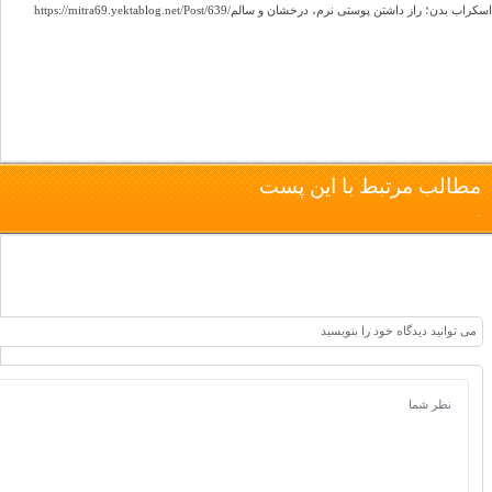
https://mitra69.yektablog.net/Post/639/اسکراب بدن؛ راز داشتن پوستی نرم، درخشان و سالم
مطالب مرتبط با این پست
.
می توانید دیدگاه خود را بنویسید